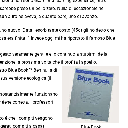
 di storia non sono esami ma learning experience, ma di
sarebbe preso un bello zero. Nulla di eccezionale nel
ssun altro ne aveva, a quanto pare, uno di avanzo.
uno nuovo. Data l’esorbitante costo (45¢) gli ho detto che
sa era finita lí. Invece oggi mi ha riportato il famoso Blue
gesto veramente gentile e io continuo a stupirmi della
nzione la prossima volta che il prof fa l’appello.
tto Blue Book”? Beh nulla di
 sua versione ecologica (il
ma sostanzialmente funzionano
tiene corretta. I professori
co é che i compiti vengono
igerati compiti a casa)
Blue Book