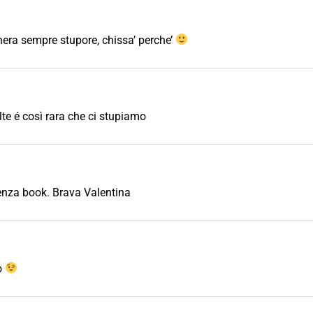
enera sempre stupore, chissa’ perche’
te é così rara che ci stupiamo
senza book. Brava Valentina
io