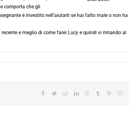
ne comporta che gli
segnante é investito nell’aiutarti se hai fatto male o non ha
di recente e meglio di come farei Lucy e quindi vi rimando al
Facebook
Twitter
Reddit
LinkedIn
WhatsApp
Tumblr
Pinterest
Email