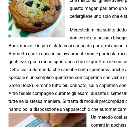
che mercoledì gliene avevo pr
questo magari parliamo un’alt
cedergliene uno solo che é s
Mercoledí mi ha subito detto
non ce ne era nessun bisogno 
Book nuovo e in più é stato così carino da portarmi anche 
Ammetto che la cosa in sé ovviamente non é particolarmente 
gentilezza più o meno spontanea che c’é qui. E da ieri mi se
Detto ció la domanda che sarebbe sorta spontanea anche a 
speciale é un semplice quinterno con copertina che viene ric
Green Book). Rimane tutto più ordinato, sulla copertina sono ri
Altro fedele compagno durante gli esami durante il semestre
tutte nella stessa maniera. Si tratta di moduli precompilati d
hanno poi a disposizione un’apparecchio che automaticament
Un metodo così an
corretti in pochis