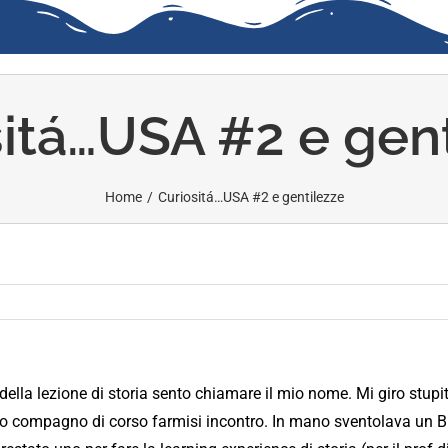
itá…USA #2 e gen
Home
/
Curiositá…USA #2 e gentilezze
o della lezione di storia sento chiamare il mio nome. Mi giro stup
o compagno di corso farmisi incontro. In mano sventolava un B