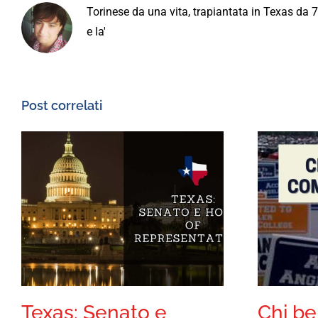
Torinese da una vita, trapiantata in Texas da 
e la'
Post correlati
Texas: Senato e
Chi b