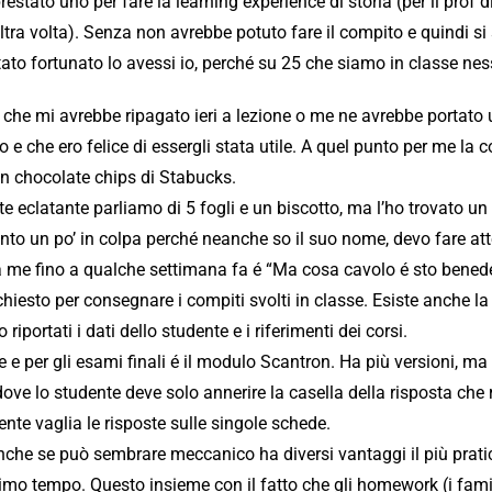
estato uno per fare la learning experience di storia (per il prof
ra volta). Senza non avrebbe potuto fare il compito e quindi si 
tato fortunato lo avessi io, perché su 25 che siamo in classe ne
 che mi avrebbe ripagato ieri a lezione o me ne avrebbe portato 
e che ero felice di essergli stata utile. A quel punto per me la co
un chocolate chips di Stabucks.
eclatante parliamo di 5 fogli e un biscotto, ma l’ho trovato un 
nto un po’ in colpa perché neanche so il suo nome, devo fare atte
me fino a qualche settimana fa é “Ma cosa cavolo é sto benede
hiesto per consegnare i compiti svolti in classe. Esiste anche la
portati i dati dello studente e i riferimenti dei corsi.
 e per gli esami finali é il modulo Scantron. Ha più versioni, 
ove lo studente deve solo annerire la casella della risposta che ri
e vaglia le risposte sulle singole schede.
che se può sembrare meccanico ha diversi vantaggi il più prati
simo tempo. Questo insieme con il fatto che gli homework (i fam