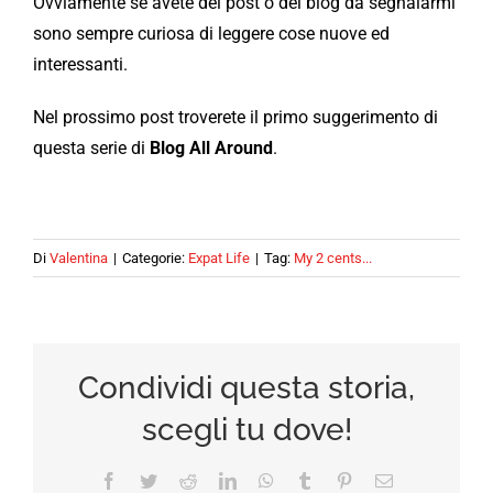
Ovviamente se avete dei post o dei blog da segnalarmi
sono sempre curiosa di leggere cose nuove ed
interessanti.
Nel prossimo post troverete il primo suggerimento di
questa serie di
Blog All Around
.
Di
Valentina
|
Categorie:
Expat Life
|
Tag:
My 2 cents...
Condividi questa storia,
scegli tu dove!
Facebook
Twitter
Reddit
LinkedIn
WhatsApp
Tumblr
Pinterest
Email