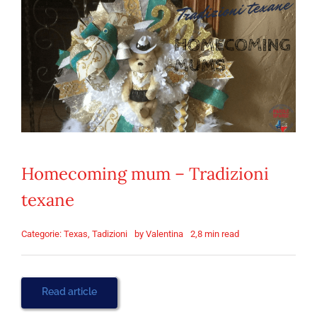
Homecoming mum – Tradizioni
texane
Categorie:
Texas
,
Tadizioni
by
Valentina
2,8 min read
Read article