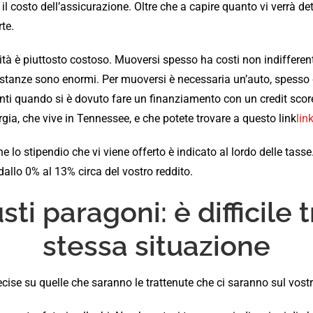
osto dell’assicurazione. Oltre che a capire quanto vi verrà detr
te.
tà è piuttosto costoso. Muoversi spesso ha costi non indifferenti.
 le distanze sono enormi. Per muoversi è necessaria un’auto, spess
enti quando si è dovuto fare un finanziamento con un credit sc
orgia, che vive in Tennessee, e che potete trovare a questo link
lin
lo stipendio che vi viene offerto è indicato al lordo delle tasse. 
dallo 0% al 13% circa del vostro reddito.
usti paragoni: è difficile
stessa situazione
ecise su quelle che saranno le trattenute che ci saranno sul vost