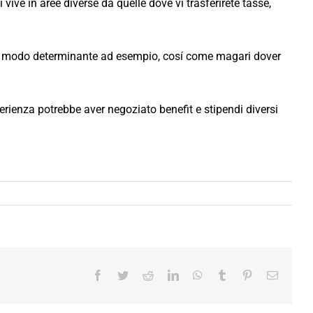
vive in aree diverse da quelle dove vi trasferirete tasse,
in modo determinante ad esempio, cosí come magari dover
rienza potrebbe aver negoziato benefit e stipendi diversi
Facebook
Twitter
Reddit
LinkedIn
WhatsApp
Tumblr
Pinterest
Email