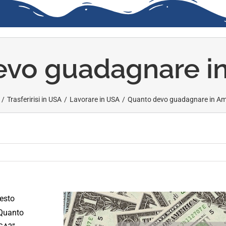
vo guadagnare i
/
Trasferirisi in USA
/
Lavorare in USA
/
Quanto devo guadagnare in Am
esto
 Quanto