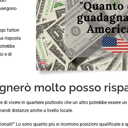
USA?”
 vengono
pi fattori
na risposta
potrebbe
to e di
nerò molto posso rispa
i vivere in quartiere piuttosto che un altro potrebbe essere un 
andi distanze anche a livello locale.
zionati!” Lo sono quanto più si ricorrono posizioni qualificate e s