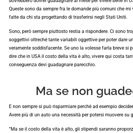
dovrebbero dovrei guadagnare al mese per vivere bene in 
Queste sono da sempre fra le domande più comuni che mi
fatte da chi sta progettando di trasferirsi negli Stati Uniti.
Sono, però sempre piuttosto restia a rispondere. Ci sono trop
soggettivi oltreché tante variabili oggettive per poter dare u
veramente soddisfacente. Se uno la volesse farla breve si 
dire che in USA il costo della vita è alto, vivere qui costa tan
conseguenza devi guadagnare parecchio.
Ma se non guadeg
E non sempre si può risparmiare perchè ad esempio decidere d
Avere più di un auto una necessità per potersi muovere su gr
“Ma se il costo della vita è alto, gli stipendi saranno propor