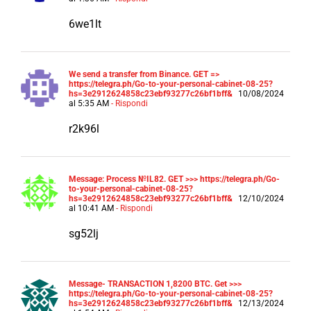
6we1lt
We send a transfer from Binance. GЕТ =>
https://telegra.ph/Go-to-your-personal-cabinet-08-25?
hs=3e2912624858c23ebf93277c26bf1bff&
10/08/2024
al 5:35 AM
- Rispondi
r2k96l
Message: Process №IL82. GET >>> https://telegra.ph/Go-
to-your-personal-cabinet-08-25?
hs=3e2912624858c23ebf93277c26bf1bff&
12/10/2024
al 10:41 AM
- Rispondi
sg52lj
Message- TRANSACTION 1,8200 BTC. Get >>>
https://telegra.ph/Go-to-your-personal-cabinet-08-25?
hs=3e2912624858c23ebf93277c26bf1bff&
12/13/2024