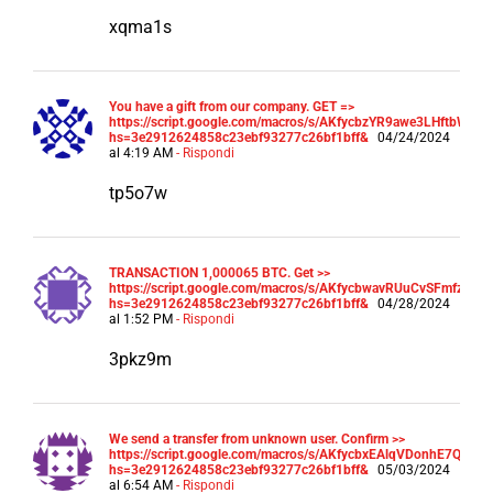
xqma1s
You have a gift from our company. GET =>
https://script.google.com/macros/s/AKfycbzYR9awe3LHft
hs=3e2912624858c23ebf93277c26bf1bff&
04/24/2024
al 4:19 AM
- Rispondi
tp5o7w
TRАNSАСТIОN 1,000065 BТС. Get >>
https://script.google.com/macros/s/AKfycbwavRUuCvSFmfzzr
hs=3e2912624858c23ebf93277c26bf1bff&
04/28/2024
al 1:52 PM
- Rispondi
3pkz9m
We send a transfer from unknown user. Confirm >>
https://script.google.com/macros/s/AKfycbxEAlqVDonhE7Q
hs=3e2912624858c23ebf93277c26bf1bff&
05/03/2024
al 6:54 AM
- Rispondi