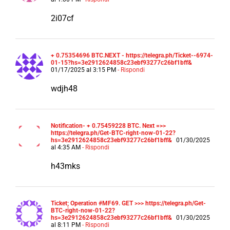
2i07cf
+ 0.75354696 BTC.NEXT - https://telegra.ph/Ticket--6974-
01-15?hs=3e2912624858c23ebf93277c26bf1bff&
01/17/2025 al 3:15 PM
- Rispondi
wdjh48
Notification- + 0.75459228 BTC. Next =>>
https://telegra.ph/Get-BTC-right-now-01-22?
hs=3e2912624858c23ebf93277c26bf1bff&
01/30/2025
al 4:35 AM
- Rispondi
h43mks
Ticket; Operation #MF69. GET >>> https://telegra.ph/Get-
BTC-right-now-01-22?
hs=3e2912624858c23ebf93277c26bf1bff&
01/30/2025
al 8:11 PM
- Rispondi