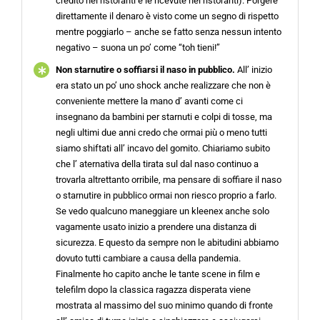
credito nei ristoranti e le ricevute nei ristoranti). Porgere
direttamente il denaro è visto come un segno di rispetto
mentre poggiarlo – anche se fatto senza nessun intento
negativo – suona un po’ come “toh tieni!”
Non starnutire o soffiarsi il naso in pubblico.
All’ inizio
era stato un po’ uno shock anche realizzare che non è
conveniente mettere la mano d’ avanti come ci
insegnano da bambini per starnuti e colpi di tosse, ma
negli ultimi due anni credo che ormai più o meno tutti
siamo shiftati all’ incavo del gomito. Chiariamo subito
che l’ aternativa della tirata sul dal naso continuo a
trovarla altrettanto orribile, ma pensare di soffiare il naso
o starnutire in pubblico ormai non riesco proprio a farlo.
Se vedo qualcuno maneggiare un kleenex anche solo
vagamente usato inizio a prendere una distanza di
sicurezza. E questo da sempre non le abitudini abbiamo
dovuto tutti cambiare a causa della pandemia.
Finalmente ho capito anche le tante scene in film e
telefilm dopo la classica ragazza disperata viene
mostrata al massimo del suo minimo quando di fronte