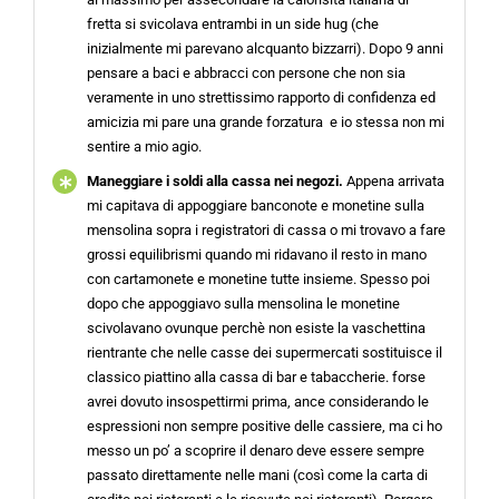
fretta si svicolava entrambi in un side hug (che
inizialmente mi parevano alcquanto bizzarri). Dopo 9 anni
pensare a baci e abbracci con persone che non sia
veramente in uno strettissimo rapporto di confidenza ed
amicizia mi pare una grande forzatura e io stessa non mi
sentire a mio agio.
Maneggiare i soldi alla cassa nei negozi.
Appena arrivata
mi capitava di appoggiare banconote e monetine sulla
mensolina sopra i registratori di cassa o mi trovavo a fare
grossi equilibrismi quando mi ridavano il resto in mano
con cartamonete e monetine tutte insieme. Spesso poi
dopo che appoggiavo sulla mensolina le monetine
scivolavano ovunque perchè non esiste la vaschettina
rientrante che nelle casse dei supermercati sostituisce il
classico piattino alla cassa di bar e tabaccherie. forse
avrei dovuto insospettirmi prima, ance considerando le
espressioni non sempre positive delle cassiere, ma ci ho
messo un po’ a scoprire il denaro deve essere sempre
passato direttamente nelle mani (così come la carta di