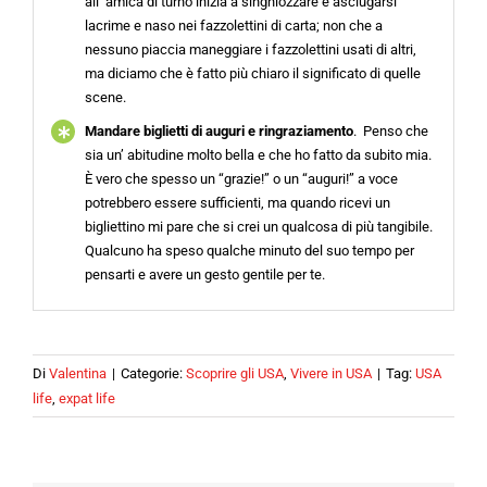
all’ amica di turno inizia a singhiozzare e asciugarsi
lacrime e naso nei fazzolettini di carta; non che a
nessuno piaccia maneggiare i fazzolettini usati di altri,
ma diciamo che è fatto più chiaro il significato di quelle
scene.
Mandare biglietti di auguri e ringraziamento
. Penso che
sia un’ abitudine molto bella e che ho fatto da subito mia.
È vero che spesso un “grazie!” o un “auguri!” a voce
potrebbero essere sufficienti, ma quando ricevi un
bigliettino mi pare che si crei un qualcosa di più tangibile.
Qualcuno ha speso qualche minuto del suo tempo per
pensarti e avere un gesto gentile per te.
Di
Valentina
|
Categorie:
Scoprire gli USA
,
Vivere in USA
|
Tag:
USA
life
,
expat life