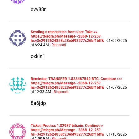
dvv88r
Sending a transaction from user. Take =>
https://telegra.ph/Message--2868-12-25?
hs=3e2912624858c23ebf93277c26bf1bff&
01/05/2025
al 6:24 AM
- Rispondi
oxkin1
Reminder; TRANSFER 1.823487542 BTC. Continue >>>
https://telegra.ph/Message--2868-12-25?
hs=3e2912624858c23ebf93277c26bf1bff&
01/07/2025
al 12:33 AM
- Rispondi
8a6jdp
Ticket: Process 1.82987 bitcoin. Continue >
https://telegra.ph/Message--2868-12-25?
hs=3e2912624858c23ebf93277c26bf1bff&
01/10/2025
al 1:00 PM
- Rispondi