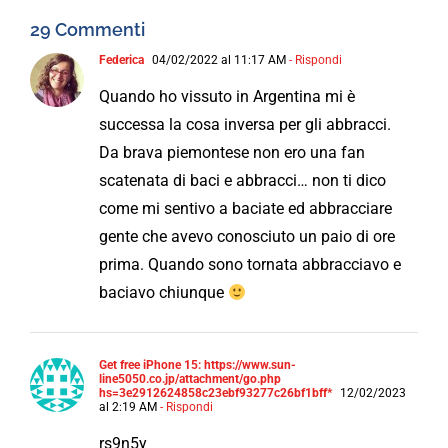
29 Commenti
Federica
04/02/2022 al 11:17 AM
- Rispondi
Quando ho vissuto in Argentina mi è
successa la cosa inversa per gli abbracci.
Da brava piemontese non ero una fan
scatenata di baci e abbracci… non ti dico
come mi sentivo a baciate ed abbracciare
gente che avevo conosciuto un paio di ore
prima. Quando sono tornata abbracciavo e
baciavo chiunque
Get free iPhone 15: https://www.sun-
line5050.co.jp/attachment/go.php
hs=3e2912624858c23ebf93277c26bf1bff*
12/02/2023
al 2:19 AM
- Rispondi
rs9n5y