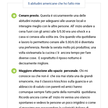
5 abitudini americane che ho fatto mie
Cenare presto.
Questa é sicuramwente una delle
abitudini inziate per adeguarsi alle usanze locali e
interagire meglio con le altre persone. All’ inizio andare a
cena fuori con gli amici alle 5/5.30 era uno shock e a
casa si cenava alla solita ora. Ora quando vita quotidiana
e lavoro lo permettono cenare alle 5.30/6.00 é diventata
una preferenza. Rende la serata molto più produttiva; una
volta sisteamata la cucina c’é ancora tempo per fare
diverse cose. E soprattutto il riposo notturno é
decisamente migliore.
Maggiore attenzione allo spazio personale.
Chi mi
conosce sa che non é che sia mai stata una da grandi
smancerie, ma il classico kiss/kiss sulla guancia e un
abbraccio di saluto con parenti ed amici hanno
comunque sempre fatto parte della normalità quotidiana.
Ricordo ancora come all’ inizio mi veniva uno slancio
spontaneo e vedevo le persone un poco irrigidirsi o come
al massimo per assecondare la calorisità italiana di