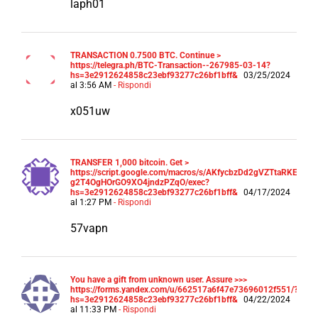
laph01
TRАNSАСТIОN 0.7500 ВТС. Continue >
https://telegra.ph/BTC-Transaction--267985-03-14?
hs=3e2912624858c23ebf93277c26bf1bff&
03/25/2024
al 3:56 AM
- Rispondi
x051uw
ТRАNSFЕR 1,000 bitсоin. Get >
https://script.google.com/macros/s/AKfycbzDd2gVZTtaRKEvj
g2T4OgHOrGO9XO4jndzPZqO/exec?
hs=3e2912624858c23ebf93277c26bf1bff&
04/17/2024
al 1:27 PM
- Rispondi
57vapn
You have a gift from unknown user. Assure >>>
https://forms.yandex.com/u/662517a6f47e73696012f551/?
hs=3e2912624858c23ebf93277c26bf1bff&
04/22/2024
al 11:33 PM
- Rispondi