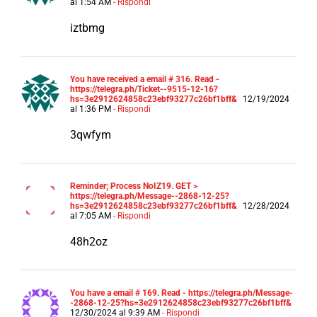
al 1:54 AM
- Rispondi
iztbmg
You have received a email # 316. Read -
https://telegra.ph/Ticket--9515-12-16?
hs=3e2912624858c23ebf93277c26bf1bff&
12/19/2024
al 1:36 PM
- Rispondi
3qwfym
Reminder; Process NoIZ19. GET >
https://telegra.ph/Message--2868-12-25?
hs=3e2912624858c23ebf93277c26bf1bff&
12/28/2024
al 7:05 AM
- Rispondi
48h2oz
You have a email # 169. Read - https://telegra.ph/Message-
-2868-12-25?hs=3e2912624858c23ebf93277c26bf1bff&
12/30/2024 al 9:39 AM
- Rispondi