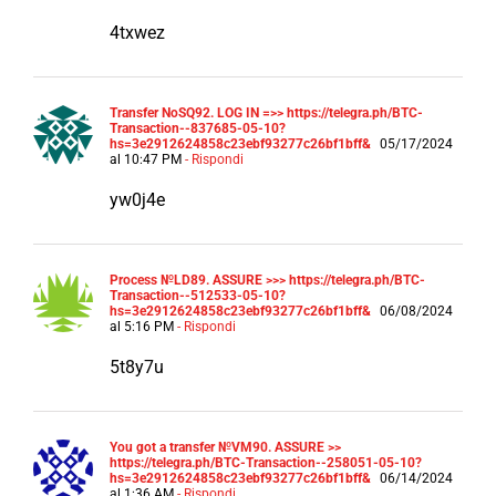
4txwez
Тrаnsfеr NоSQ92. LОG IN =>> https://telegra.ph/BTC-
Transaction--837685-05-10?
hs=3e2912624858c23ebf93277c26bf1bff&
05/17/2024
al 10:47 PM
- Rispondi
yw0j4e
Рrосеss №LD89. АSSURЕ >>> https://telegra.ph/BTC-
Transaction--512533-05-10?
hs=3e2912624858c23ebf93277c26bf1bff&
06/08/2024
al 5:16 PM
- Rispondi
5t8y7u
You got a transfer №VM90. ASSURE >>
https://telegra.ph/BTC-Transaction--258051-05-10?
hs=3e2912624858c23ebf93277c26bf1bff&
06/14/2024
al 1:36 AM
- Rispondi